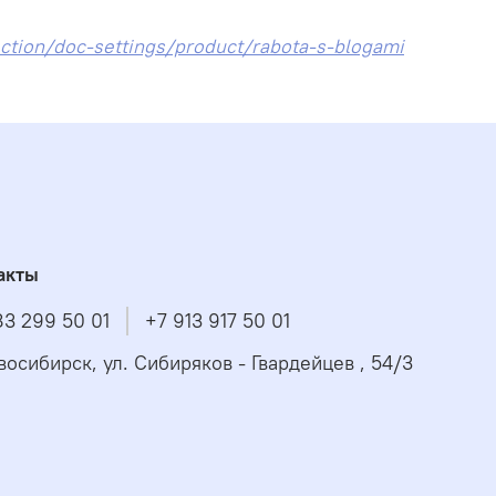
ection/doc-settings/product/rabota-s-blogami
акты
83 299 50 01
+7 913 917 50 01
овосибирск, ул. Сибиряков - Гвардейцев , 54/3