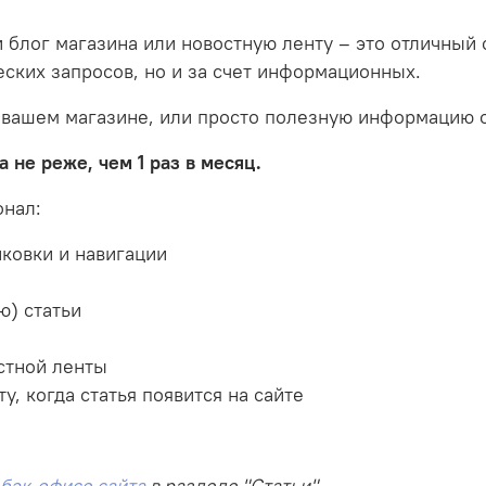
и блог магазина или новостную ленту – это отличны
еских запросов, но и за счет информационных.
 вашем магазине, или просто полезную информацию о
 не реже, чем 1 раз в месяц.
онал:
нковки и навигации
ю) статьи
стной ленты
, когда статья появится на сайте
 бэк-офисе сайта
в разделе "Статьи"