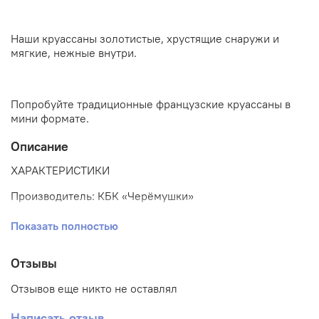
Наши круассаны золотистые, хрустящие снаружи и
мягкие, нежные внутри.
Попробуйте традиционные французские круассаны в
мини формате.
Описание
ХАРАКТЕРИСТИКИ
Производитель: КБК «Черёмушки»
Показать полностью
Полуфабрикат хлебобулочный замороженный
вес одного изделия: 30 г.
Отзывы
количество в коробе: 72 шт.
Отзывов еще никто не оставлял
ДОВЕДЕНИЕ ДО ГОТОВНОСТИ
Написать отзыв