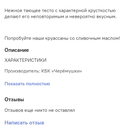
Нежное тающее тесто с характерной хрусткостью
делают его неповторимым и невероятно вкусным.
Попробуйте наши круассаны со сливочным маслом!
Описание
ХАРАКТЕРИСТИКИ
Производитель: КБК «Черёмушки»
Показать полностью
Полуфабрикат хлебобулочный замороженный
вес одного изделия: 70 г.
Отзывы
количество в коробе: 36 шт.
Отзывов еще никто не оставлял
ДОВЕДЕНИЕ ДО ГОТОВНОСТИ
Написать отзыв
Полуфабрикаты разложить на листы и разморозить при