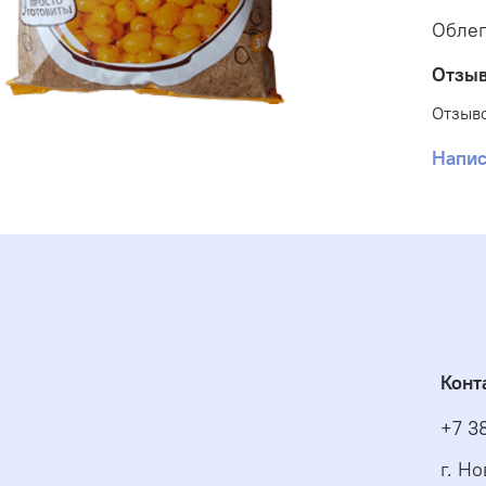
Облеп
Отзы
Отзыво
Напис
Конт
+7 3
г. Н