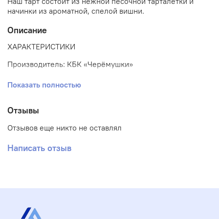
Наш тарт состоит из нежной песочной тарталетки и
начинки из ароматной, спелой вишни.
Описание
ХАРАКТЕРИСТИКИ
Производитель: КБК «Черёмушки»
Показать полностью
вес одного изделия: 95 г.
количество в коробе: 24 шт.
Отзывы
ДОВЕДЕНИЕ ДО ГОТОВНОСТИ
Отзывов еще никто не оставлял
Разморозить при температуре (4±2) °C в течение 4-
Написать отзыв
5 часов.
УСЛОВИЯ ХРАНЕНИЯ
Срок годности замороженных изделий не более
6 месяцев при температуре не выше минус 18 °C.